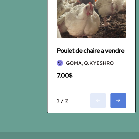
Poulet de chaire a vendre
L
GOMA, Q.KYESHRO
7.00$
1
1 / 2