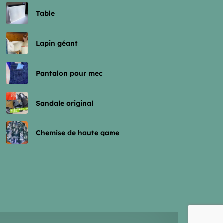
Table
Lapin géant
Pantalon pour mec
apin géant
GOMA, Q.KYESHRO
Sandale original
5.00$
Chemise de haute game