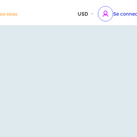
tez-nous
USD
Se connec