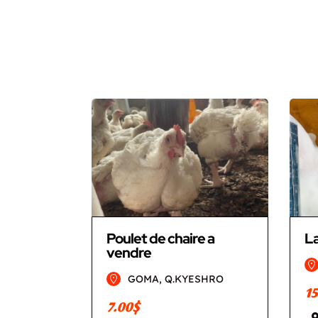
Poulet de chaire a
L
vendre
GOMA, Q.KYESHRO
15
7.00$