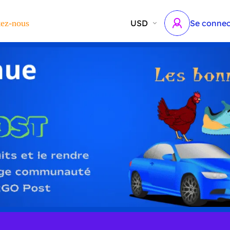
tez-nous
USD
Se connec