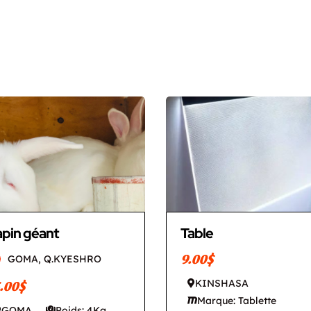
apin géant
Table
9.00$
GOMA, Q.KYESHRO
.00$
KINSHASA
Marque: Tablette
GOMA
Poids: 4Kg