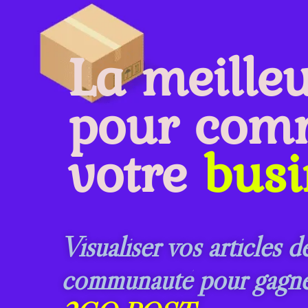
La meille
pour com
votre
busi
Visualiser vos articles d
communauté pour gagner 