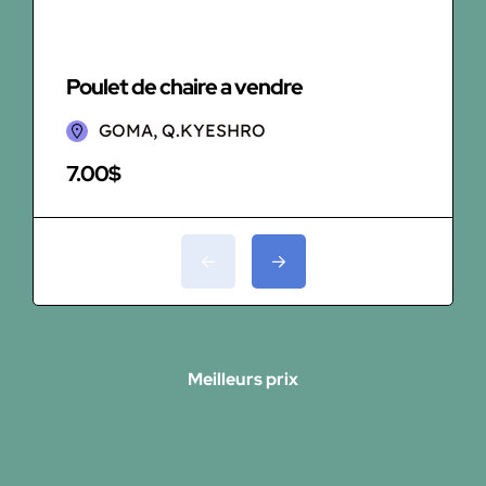
Poulet de chaire a vendre
Lap
GOMA, Q.KYESHRO
7.00$
15.
Meilleurs prix