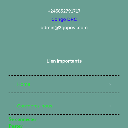
+243852791717
Congo DRC
admin@2gopost.com
Lien importants
Home
Contactez-nous
Se connecter
Poster